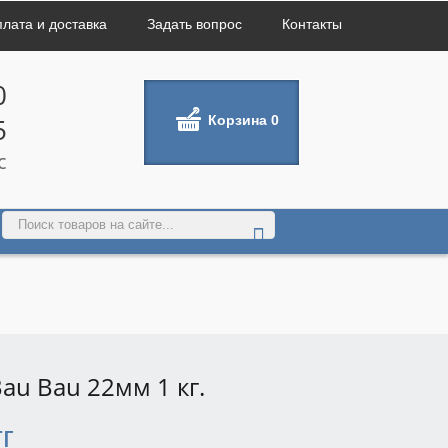
лата и доставка
Задать вопрос
Контакты
0
Корзина
0
5
с
au Bau 22мм 1 кг.
г