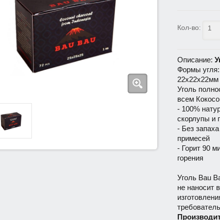
Кол-во:
Описание:
У
Формы угля:
22х22х22мм 
Уголь полно
всем Кокосо
- 100% нату
скорлупы и 
- Без запах
примесей
- Горит 90 м
горения
Уголь Bau B
не наносит 
изготовлени
требователь
Производи