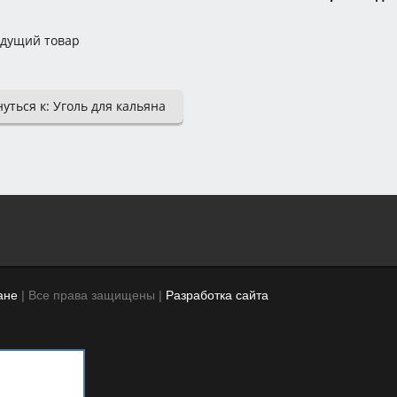
дущий товар
уться к: Уголь для кальяна
ане
| Все права защищены |
Разработка сайта