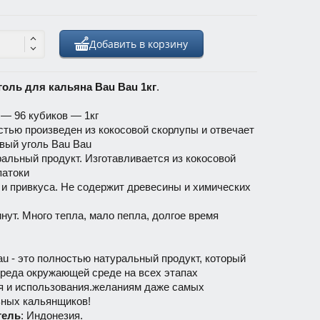
Добавить в корзину
голь для кальяна Bau Bau 1кг
.
— 96 кубиков — 1кг
стью произведен из кокосовой скорлупы и отвечает
вый уголь Bau Bau
ральный продукт. Изготавливается из кокосовой
патоки
а и привкуса. Не содержит древесины и химических
инут. Много тепла, мало пепла, долгое время
au - это полностью натуральный продукт, который
вреда окружающей среде на всех этапах
я и использования.желаниям даже самых
ных кальянщиков!
тель
: Индонезия.