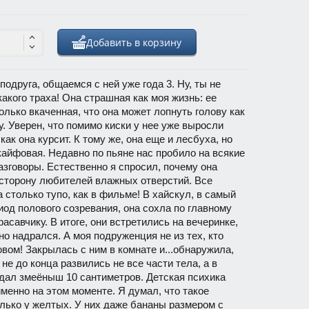
Добавить в корзину
подруга, общаемся с ней уже года 3. Ну, ты не
какого траха! Она страшная как моя жизнь: ее
олько вкаченная, что она может лопнуть голову как
у. Уверен, что помимо киски у нее уже выросли
 как она курсит. К тому же, она еще и лесбуха, но
 кайфовая. Недавно по пьяне нас пробило на всякие
зговоры. Естественно я спросил, почему она
сторону любителей влажных отверстий. Все
 столько тупо, как в фильме! В хайскул, в самый
иод полового созревания, она сохла по главному
расавчику. В итоге, они встретились на вечеринке,
но надрался. А моя подруженция не из тех, кто
вом! Закрылась с ним в комнате и...обнаружила,
 не до конца развились не все части тела, а в
дал змеёныш 10 сантиметров. Детская психика
менно на этом моменте. Я думал, что такое
лько у желтых. У них даже бананы размером с