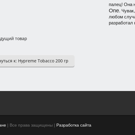
палец! Она н
One
. Чувак
любом случа
разработал 
дущий товар
уться к: Hypreme Tobacco 200 гр
ане
| Все права защищены |
Разработка сайта