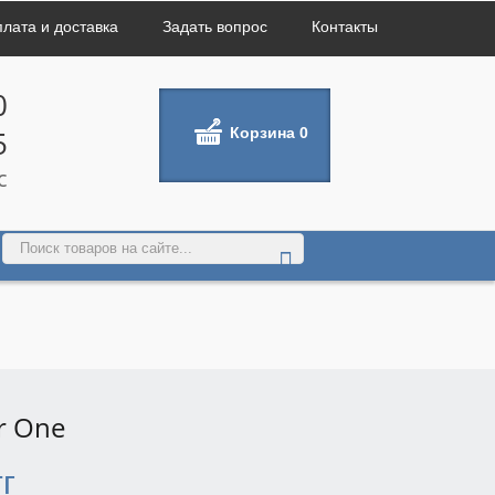
лата и доставка
Задать вопрос
Контакты
0
Корзина
0
5
с
r One
г