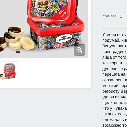
Кол-во:
У меня есть 
подумай, ни
бицуха наст
виноградинк
яйца от того
как кореш -
душевные ра
перешла на 
оказалось на
мерзкий пер
регбисту и к
где он изряд
щелкает клю
что у чувака
штанах ее ж
сломалась и
возможно то