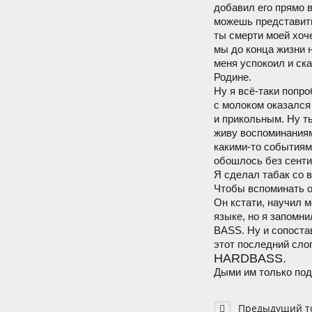
добавил его прямо 
можешь представить
ты смерти моей хоч
мы до конца жизни 
меня успокоил и ска
Родине.
Ну я всё-таки попро
с молоком оказалс
и прикольным. Ну т
живу воспоминаниям
какими-то событиями
обошлось без сенти
Я сделал табак со 
Чтобы вспоминать о
Он кстати, научил 
языке, но я запомни
BASS. Ну и сопоста
этот последний сло
HARDBASS.
Дыми им только под
Предыдущий т