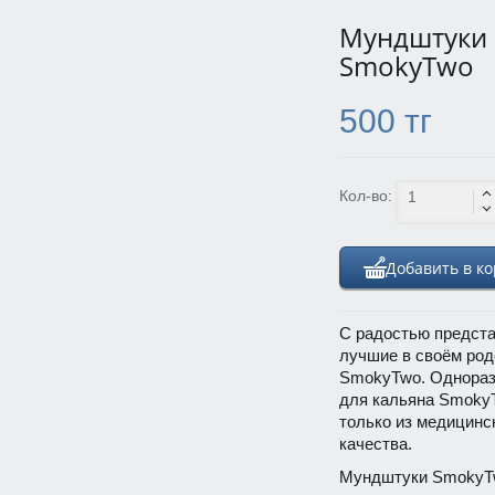
Мундштуки
SmokyTwo
500 тг
Кол-во:
Добавить в к
С радостью предст
лучшие в своём род
SmokyTwo. Однораз
для кальяна Smoky
только из медицинс
качества.
Мундштуки SmokyTw